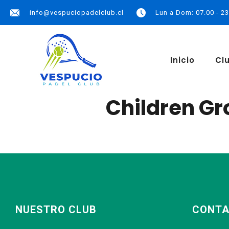
info@vespuciopadelclub.cl
Lun a Dom: 07.00 - 23
Inicio
Cl
Children G
NUESTRO CLUB
CONT