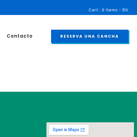
 nuevo club de Padel Ubicado en Américo Vespucio 591, La Cis
Cart : 0 Items -
$
0
Contacto
RESERVA UNA CANCHA