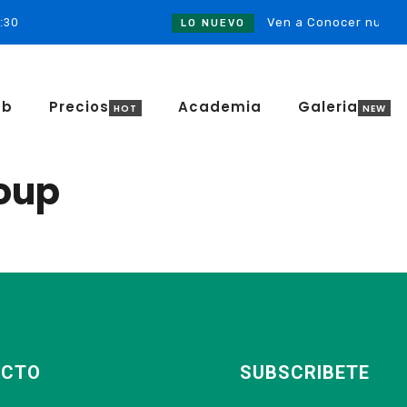
:30
Ven a Conocer nuestro
LO NUEVO
ub
Precios
Academia
Galeria
roup
ACTO
SUBSCRIBETE