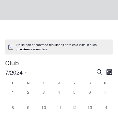
No se han encontrado resultados para esta vista. Ir a los
.
próximos eventos
Club
7/2024
Nave
Na
Buscar
Mes
de
Seleccionar
Calendario
L
M
X
J
V
S
D
de
fecha.
vis
0
0
0
0
0
0
0
1
2
3
4
5
6
7
de
búsq
eventos,
eventos,
eventos,
eventos,
eventos,
eventos,
eventos
de
Ev
0
0
0
0
0
0
0
8
9
10
11
12
13
14
Eventos
y
eventos,
eventos,
eventos,
eventos,
eventos,
eventos,
eventos