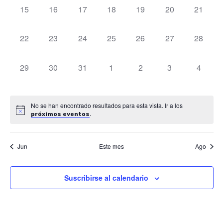
0
0
0
0
0
0
0
15
16
17
18
19
20
21
vista
eventos,
eventos,
eventos,
eventos,
eventos,
eventos,
eventos
de
0
0
0
0
0
0
0
22
23
24
25
26
27
28
eventos,
eventos,
eventos,
eventos,
eventos,
eventos,
eventos
Even
0
0
0
0
0
0
0
29
30
31
1
2
3
4
eventos,
eventos,
eventos,
eventos,
eventos,
eventos,
eventos
No se han encontrado resultados para esta vista. Ir a los
.
próximos eventos
Jun
Este mes
Ago
Suscribirse al calendario