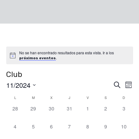
No se han encontrado resultados para esta vista. Ir a los
.
próximos eventos
Club
11/2024
Nave
Na
Buscar
Mes
de
Seleccionar
Calendario
L
M
X
J
V
S
D
de
fecha.
vis
0
0
0
0
0
0
0
28
29
30
31
1
2
3
de
búsq
eventos,
eventos,
eventos,
eventos,
eventos,
eventos,
eventos
de
Ev
0
0
0
0
0
0
0
4
5
6
7
8
9
10
Eventos
y
eventos,
eventos,
eventos,
eventos,
eventos,
eventos,
eventos