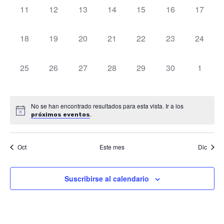
0
0
0
0
0
0
0
11
12
13
14
15
16
17
vista
eventos,
eventos,
eventos,
eventos,
eventos,
eventos,
eventos
de
0
0
0
0
0
0
0
18
19
20
21
22
23
24
eventos,
eventos,
eventos,
eventos,
eventos,
eventos,
eventos
Even
0
0
0
0
0
0
0
25
26
27
28
29
30
1
eventos,
eventos,
eventos,
eventos,
eventos,
eventos,
eventos
No se han encontrado resultados para esta vista. Ir a los
.
próximos eventos
Oct
Este mes
Dic
Suscribirse al calendario