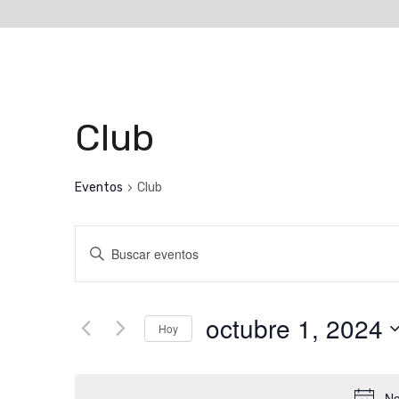
Club
Eventos
Club
Navegación
Introduce
la
de
palabra
octubre 1, 2024
búsqueda
clave.
Hoy
Busca
Seleccionar
y
Eventos
fecha.
No