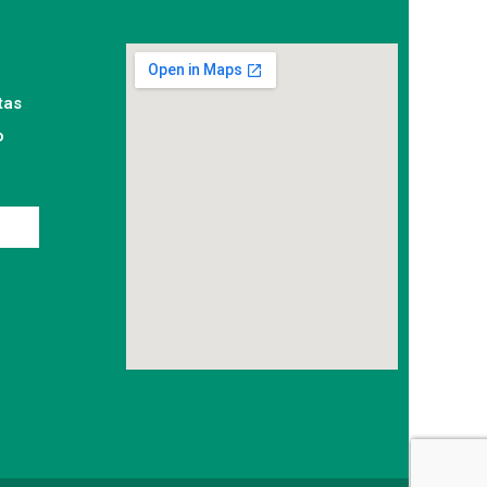
tas
o