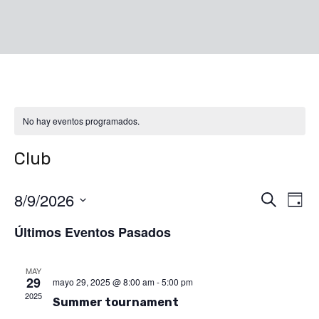
No hay eventos programados.
Club
8/9/2026
Nave
Na
Buscar
Día
de
Seleccionar
Últimos Eventos Pasados
de
fecha.
vis
búsq
de
MAY
29
mayo 29, 2025 @ 8:00 am
-
5:00 pm
Ev
2025
y
Summer tournament