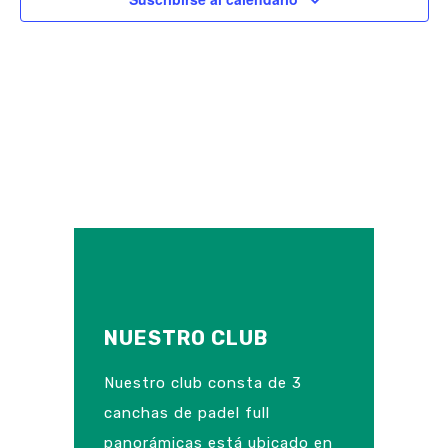
Ev
y
vista
de
Even
NUESTRO CLUB
Nuestro club consta de 3
canchas de padel full
panorámicas está ubicado en