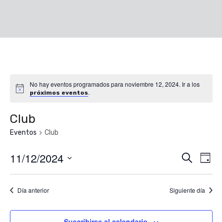
No hay eventos programados para noviembre 12, 2024. Ir a los
.
próximos eventos
Club
Eventos
Club
11/12/2024
Nave
Na
Buscar
Día
de
Seleccionar
de
fecha.
vis
Día anterior
Siguiente día
búsq
de
Suscribirse al calendario